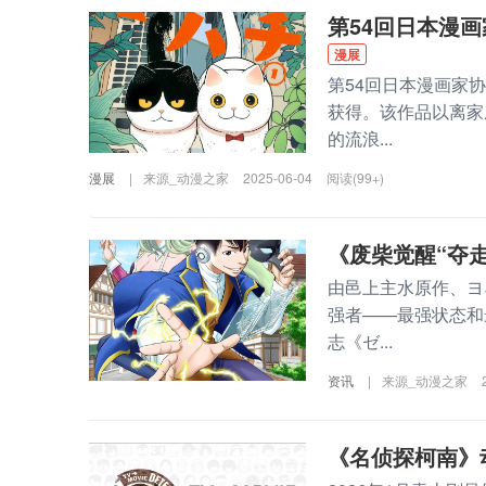
第54回日本漫
漫展
第54回日本漫画家
获得。该作品以离家
的流浪...
漫展
|
来源_动漫之家
2025-06-04
阅读(99+)
《废柴觉醒“夺
由邑上主水原作、ヨ
强者——最强状态和
志《ゼ...
资讯
|
来源_动漫之家
《名侦探柯南》