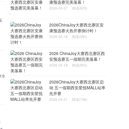
康预选赛完美落幕！
2026-05-27
阅读(625)
东
2026ChinaJoy大赛西北赛区安
康预选赛火热开赛倒计时！
2026-05-18
阅读(585)
2026 ChinaJoy大赛西北赛区西
安预选赛五一假期完美落幕！
2026-05-18
阅读(663)
コ
19
2026ChinaJoy大赛西北赛区启
动 五一假期西安星悦MALL站率
先开赛
2026-04-21
阅读(746)
带