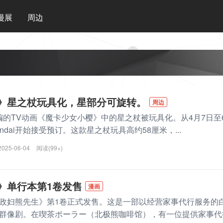
漫展
周边
》星之杖玩具化，星部分可旋转。
周边
改编的TV动画《魔卡少女小樱》中的星之杖被玩具化。从4月7日至
Bandai开始接受预订。这款星之杖玩具高约58厘米，...
2025-06-04
阅读(99+)
》单行本第1卷发售
漫画
政妇熊先生》第1卷正式发售。这是一部以经营家事代行服务的
群像剧。在喫茶ポーラー（北极熊咖啡馆），有一位提供家事代