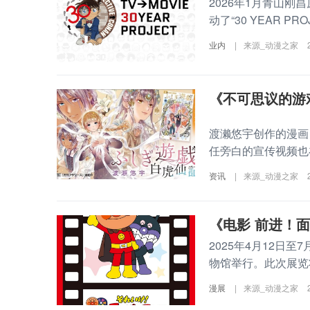
2026年1月青山刚
动了“30 YEAR P
业内
|
来源_动漫之家
《不可思议的游
渡濑悠宇创作的漫画
任旁白的宣传视频也在
资讯
|
来源_动漫之家
《电影 前进！
2025年4月12日
物馆举行。此次展览将
漫展
|
来源_动漫之家