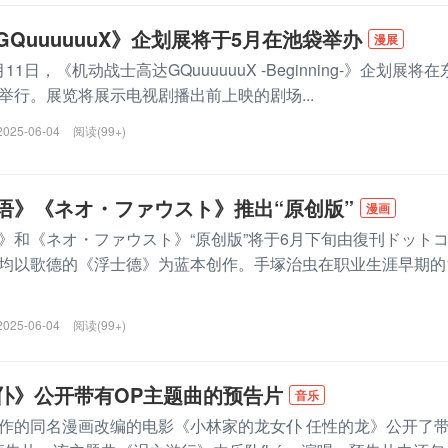
QuuuuuuX》企划展将于5月在池袋举办
漫展
月11日，《机动战士高达GQuuuuuuX -Beginning-》企划展将在
举行。展览将展示电视剧播出前上映的剧场...
2025-06-04
阅读(99+)
语》《ネオ・ファウスト》推出“原创版”
漫画
》和《ネオ・ファウスト》“原创版”将于6月下旬由復刊ドット
均以歌德的《浮士德》为蓝本创作。手塚治虫在职业生涯早期的
2025-06-04
阅读(99+)
仆》公开带有OP主题曲的预告片
音乐
作的同名漫画改编的电影《小林家的龙女仆 任性的龙》公开了