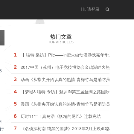
Hi, 请登录
热门文章
TOP ARTICLES
1
【 喵特 采访】Pile——in萤火虫动漫游戏嘉年华上海站
2
2017中国（苏州）电子竞技博览会金鸡湖畔火热开幕
6
3
动画《从指尖开始认真的热情-青梅竹马是消防员-》普通版、
4
【梦域& 喵特 专访】魅罗IN第三届丝绸之路国际艺术节暨动
5
漫画《从指尖开始认真的热情-青梅竹马是消防员-》动画版今
6
历时11年！真岛浩《妖精的尾巴》连载完结
白
行
7
《名侦探柯南 纯黑的噩梦》2018年2月上映4D版