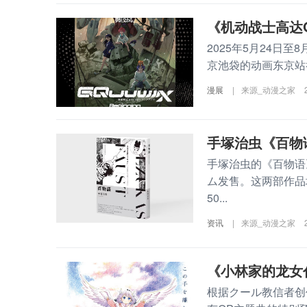
《机动战士高达G
2025年5月24日至8
京池袋的动画东京站
漫展
|
来源_动漫之家
手塚治虫《百物
手塚治虫的《百物语
ム发售。这两部作品
50...
资讯
|
来源_动漫之家
《小林家的龙女
根据クール教信者创