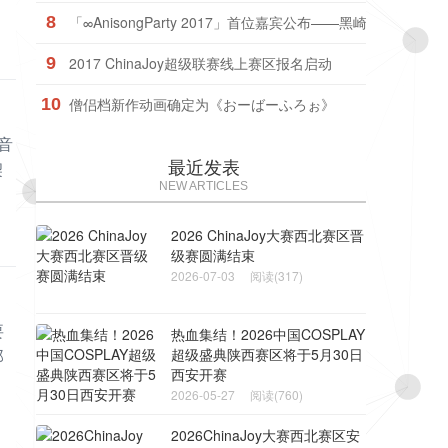
8
「∞AnisongParty 2017」首位嘉宾公布——黑崎真音！
9
2017 ChinaJoy超级联赛线上赛区报名启动
10
僧侣档新作动画确定为《おーばーふろぉ》
音
最近发表
契
NEW ARTICLES
2026 ChinaJoy大赛西北赛区晋
级赛圆满结束
2026-07-03
阅读(317)
要
热血集结！2026中国COSPLAY
郎
超级盛典陕西赛区将于5月30日
西安开赛
2026-05-27
阅读(760)
2026ChinaJoy大赛西北赛区安