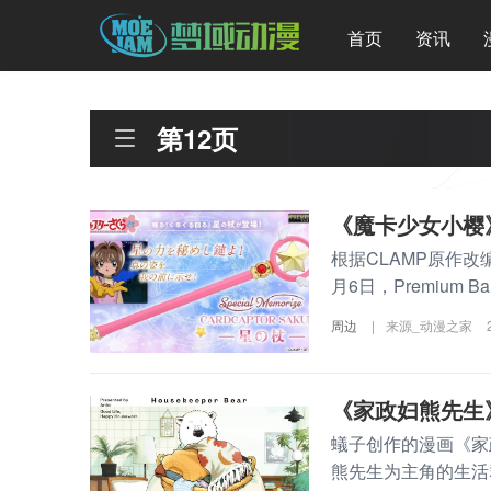
首页
资讯
第12页
《魔卡少女小樱
根据CLAMP原作
月6日，Premium 
周边
|
来源_动漫之家
《家政妇熊先生
蟻子创作的漫画《家
熊先生为主角的生活