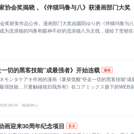
画家协会奖揭晓，《伴猫玛鲁与八》获漫画部门大奖
协会奖获奖作品公布。漫画部门大奖由園田ゆり的《伴猫玛鲁与
成为流浪猫的玛鲁和眼神不好的流浪猫八为主线，描绘了坚韧生
走一切的黑客技能”成最强者》开始连载
漫画
ネモンタケアキ作画的漫画《废柴觉醒“夺走一切的黑客技能”成
最强技能，只要触碰就归我所有》在コアミックス旗下的WEB
2025-06-04
阅读(99+)
动画迎来30周年纪念项目
音乐