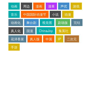
动画
周边
漫画
漫展
声优
游戏
音乐
中国国际动漫节
小说
动漫
动画化
舞台剧
视觉图
剧场版
完结
真人化
国漫
ChinaJoy
集英社
花泽香菜
真人版
中国
IP
二次元
手游