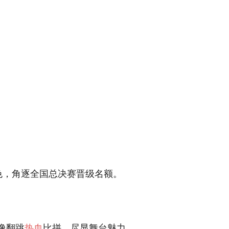
角色，角逐全国总决赛晋级名额。
像翻跳
热血
比拼，尽显舞台魅力。