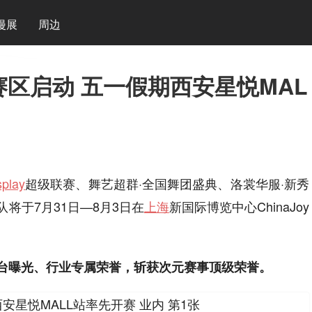
漫展
周边
西北赛区启动 五一假期西安星悦MAL
play
超级联赛、舞艺超群·全国舞团盛典、洛裳华服·新秀
将于7月31日—8月3日在
上海
新国际博览中心ChinaJoy
台曝光、行业专属荣誉，斩获次元赛事顶级荣誉。