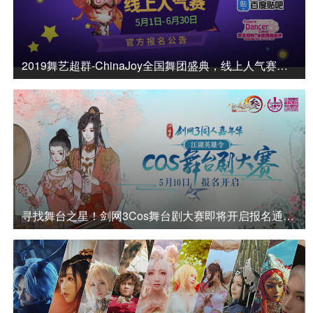
2019舞艺超群-ChinaJoy全国舞团盛典，线上人气赛报名通道正式开启
寻找舞台之星！剑网3Cos舞台剧大赛即将开启报名通道！