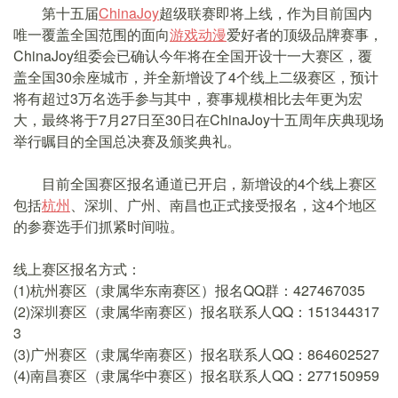
第十五届
ChinaJoy
超级联赛即将上线，作为目前国内
唯一覆盖全国范围的面向
游戏
动漫
爱好者的顶级品牌赛事，
ChinaJoy组委会已确认今年将在全国开设十一大赛区，覆
盖全国30余座城市，并全新增设了4个线上二级赛区，预计
将有超过3万名选手参与其中，赛事规模相比去年更为宏
大，最终将于7月27日至30日在ChinaJoy十五周年庆典现场
举行瞩目的全国总决赛及颁奖典礼。
目前全国赛区报名通道已开启，新增设的4个线上赛区
包括
杭州
、深圳、广州、南昌也正式接受报名，这4个地区
的参赛选手们抓紧时间啦。
线上赛区报名方式：
(1)杭州赛区（隶属华东南赛区）报名QQ群：427467035
(2)深圳赛区（隶属华南赛区）报名联系人QQ：151344317
3
(3)广州赛区（隶属华南赛区）报名联系人QQ：864602527
(4)南昌赛区（隶属华中赛区）报名联系人QQ：277150959