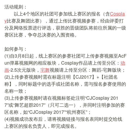
活动规则：
以上4个地区的社团可参加线上赛区的报名（含
Cospla
y
比赛及舞团比赛），通过上传比赛视频参赛，经由评委打
分及网络投票进行评选，获胜的晋级团队将前往所属的一级
赛区比赛，争夺总决赛的入围资格。
如何参与：
(1)自3月8日起，线上赛区的参赛社团可上传参赛视频至AcF
un弹幕视频网的相应板块，Cosplay作品请上传至分区：
动
画
-2.5次元版块，
宅舞
视频请上传至分区：舞蹈-宅舞版块；
(2)上传参赛视频时需在标题注明【CJ2017】+【社团名
称】，同时标题中的选手或社团名称，需与报名参赛使用的
名称一致；
(3)上传参赛视频时请在视频标签处注明“CJCosplay 201
7”或“舞艺超群2017”（只可二选一），并同时注明参加的赛
区名称，如“CJCosplay 2017”“杭州赛区”；
(4)视频成功发布后，请将视频链接与报名表同时提交给线
上赛区的报名负责人，即完成报名。