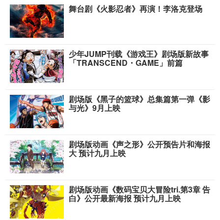
舞台剧《火影忍者》再演！李洛克登场
少年JUMP刊载《游戏王》剧场版新故事
「TRANSCEND・GAME」前篇
剧场版《黑子的篮球》总集篇第一弹《影
与光》9月上映
剧场版动画《声之形》公开预告片和海报
大 预计九月上映
剧场版动画《数码宝贝大冒险tri.第3章 告
白》公开最新海报 预计九月上映