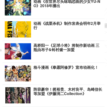
动画《在世界尽头咏唱恋曲的少女YU-N
O》2018年播出
动画《战栗杀机》制作发表会明年2月举
行
高桥阳一《足球小将》将制作新动画 三
瓶由布子&铃村健一加盟
格斗漫画《拳愿阿修罗》宣布动画化！
阵容豪华！梶裕贵、木村良平、岛崎信长
等加盟《伊藤润二Collection》