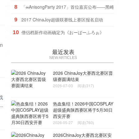
8
「∞AnisongParty 2017」首位嘉宾公布——黑崎真音！
9
2017 ChinaJoy超级联赛线上赛区报名启动
10
僧侣档新作动画确定为《おーばーふろぉ》
n
最近发表
NEW ARTICLES
2026 ChinaJoy大赛西北赛区晋
级赛圆满结束
2026-07-03
阅读(317)
戏
热血集结！2026中国COSPLAY
.
超级盛典陕西赛区将于5月30日
西安开赛
2026-05-27
阅读(760)
2026ChinaJoy大赛西北赛区安