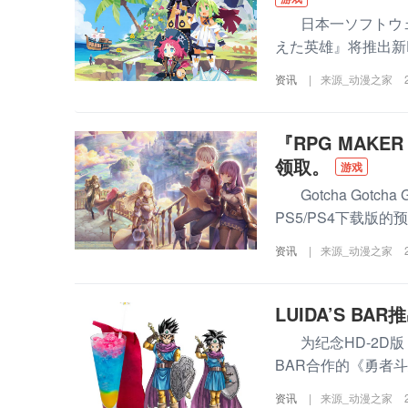
日本一ソフトウェア
えた英雄』将推出新D
资讯
|
来源_动漫之家
『RPG MAKE
领取。
游戏
Gotcha Gotcha
PS5/PS4下载版的
资讯
|
来源_动漫之家
LUIDA’S BA
为纪念HD-2D版《
BAR合作的《勇者斗
资讯
|
来源_动漫之家