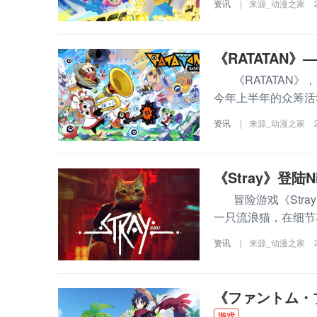
资讯
|
来源_动漫之家
《RATATA
《RATATAN》
今年上半年的众筹活动
资讯
|
来源_动漫之家
《Stray》登陆N
冒险游戏《Stray》已
一只流浪猫，在细节
资讯
|
来源_动漫之家
《ファントム・
游戏