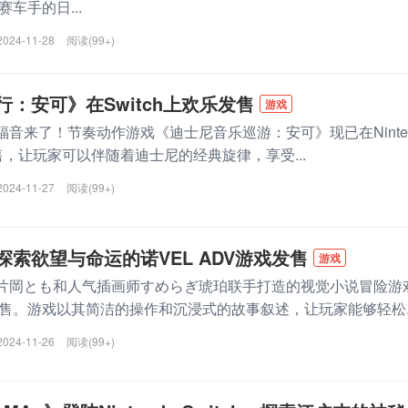
车手的日...
2024-11-28
阅读(99+)
：安可》在Switch上欢乐发售
游戏
来了！节奏动作游戏《迪士尼音乐巡游：安可》现已在Ninte
台发售，让玩家可以伴随着迪士尼的经典旋律，享受...
2024-11-27
阅读(99+)
索欲望与命运的诺VEL ADV游戏发售
游戏
岡とも和人气插画师すめらぎ琥珀联手打造的视觉小说冒险游
售。游戏以其简洁的操作和沉浸式的故事叙述，让玩家能够轻松..
2024-11-26
阅读(99+)