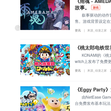
《雨魂 - AMED
故事。
游戏
叙事驱动的动作冒险游戏《
售。游戏背景设定在
资讯
|
来源_动漫之家
《桃太郎电铁世
KONAMI的《桃太郎
witch上发布了免费
资讯
|
来源_动漫之家
《Eggy Party
由NetEase Game
台免费发布基本玩法。