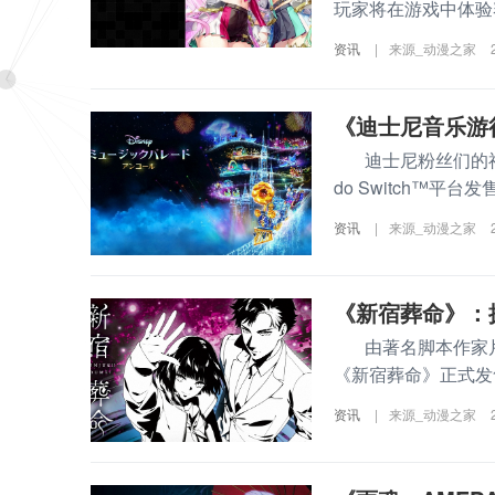
玩家将在游戏中体验赛
资讯
|
来源_动漫之家
《迪士尼音乐游行
迪士尼粉丝们的福音
do Switch™平
资讯
|
来源_动漫之家
《新宿葬命》：探
由著名脚本作家片
《新宿葬命》正式发
资讯
|
来源_动漫之家