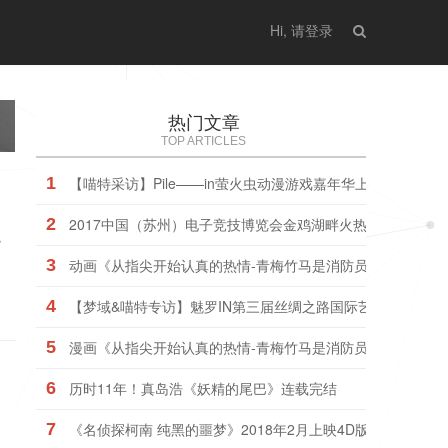
Hi, 请登录
热门文章
TOP ARTICLES
1
【喵特采访】Pile——in萤火虫动漫游戏嘉年华上海站
2
2017中国（苏州）电子竞技博览会金鸡湖畔火热开幕
境
3
动画《从指尖开始认真的热情-青梅竹马是消防员-》普通版、
4
【梦域&喵特专访】魅罗IN第三届丝绸之路国际艺术节暨动漫
5
漫画《从指尖开始认真的热情-青梅竹马是消防员-》动画版今
6
历时11年！真岛浩《妖精的尾巴》连载完结
，
7
《名侦探柯南 纯黑的噩梦》2018年2月上映4D版