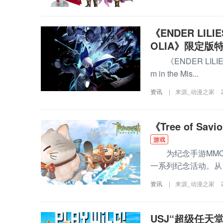
《ENDER LILIE
OLIA》限定版
《ENDER LILIES：
m in the Mis...
资讯
|
来源_动漫之家
《Tree of S
游戏
为纪念手游MMORPG《
一系列纪念活动。从1
资讯
|
来源_动漫之家
USJ“超级任天