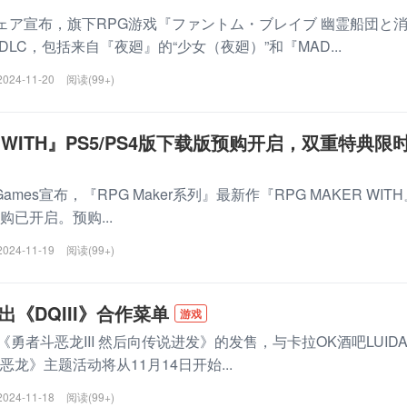
宣布，旗下RPG游戏『ファントム・ブレイブ 幽霊船団と
LC，包括来自『夜廻』的“少女（夜廻）”和『MAD...
2024-11-20
阅读(99+)
R WITH』PS5/PS4版下载版预购开启，双重特典限
 Games宣布，『RPG Maker系列』最新作『RPG MAKER WIT
预购已开启。预购...
2024-11-19
阅读(99+)
R推出《DQIII》合作菜单
游戏
勇者斗恶龙III 然后向传说进发》的发售，与卡拉OK酒吧LUIDA
恶龙》主题活动将从11月14日开始...
2024-11-18
阅读(99+)