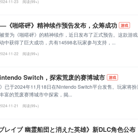
2024-11-23
阅读(99+)
N》——《啪嗒砰》精神续作预告发布，众筹成功
游戏
，被誉为《啪嗒砰》的精神续作，近日发布了正式预告。这款游戏
中获得了巨大成功，共有14598名玩家参与支持，...
2024-11-22
阅读(99+)
intendo Switch，探索荒废的赛博城市
游戏
于2024年11月18日在Nintendo Switch平台发售。玩家将扮
丰富的荒废赛博城市中探索，揭...
2024-11-21
阅读(99+)
ブレイブ 幽霊船団と消えた英雄》新DLC角色公布