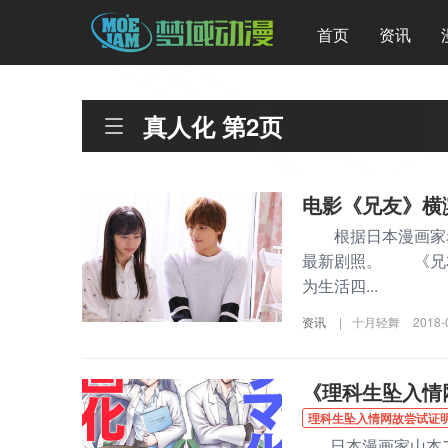
首页
资讯
真人化 第2页
电影《兄友》横
根据日本漫画家赤
最新剧照。 《兄
为生活四...
资讯
|
十月轻舞
2018-
《理科生坠入情
理科生坠入情网故尝试证
日本漫画家山本ア