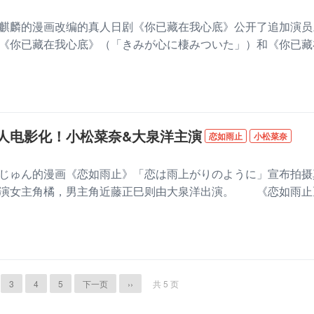
麟的漫画改编的真人日剧《你已藏在我心底》公开了追加演员
你已藏在我心底》（「きみが心に棲みついた」）和《你已藏
人电影化！小松菜奈&大泉洋主演
恋如雨止
小松菜奈
ゅん的漫画《恋如雨止》「恋は雨上がりのように」宣布拍摄
饰演女主角橘，男主角近藤正巳则由大泉洋出演。 《恋如雨止
3
4
5
下一页
››
共 5 页