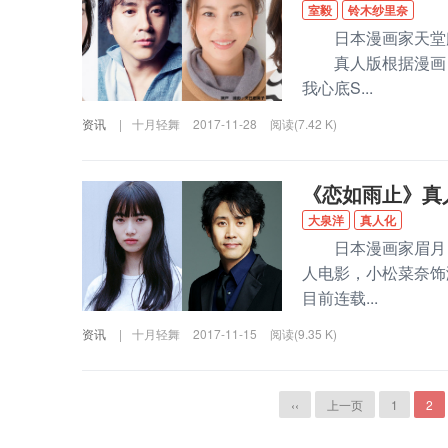
室毅
铃木纱里奈
日本漫画家天堂麒
真人版根据漫画《
我心底S...
资讯
|
十月轻舞
2017-11-28
阅读(7.42 K)
《恋如雨止》真
大泉洋
真人化
日本漫画家眉月じ
人电影，小松菜奈
目前连载...
资讯
|
十月轻舞
2017-11-15
阅读(9.35 K)
‹‹
上一页
1
2