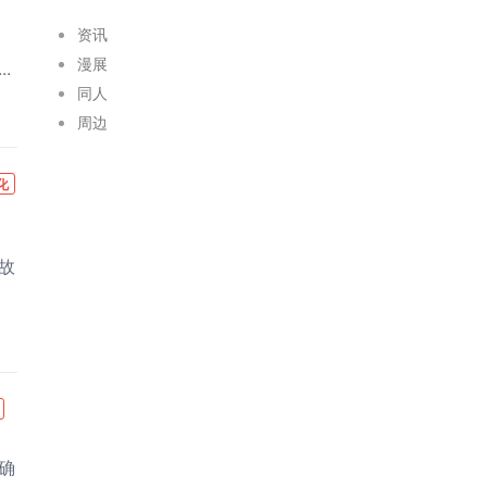
资讯
》
漫展
.
同人
周边
化
故
》确