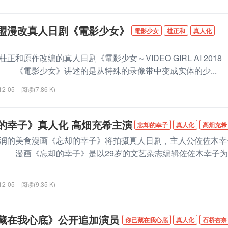
盟漫改真人日剧《電影少女》
電影少女
桂正和
真人化
原作改编的真人日剧《電影少女～VIDEO GIRL AI 2018
 《電影少女》讲述的是从特殊的录像带中变成实体的少...
12-05
阅读(7.86 K)
的幸子》真人化 高畑充希主演
忘却的幸子
真人化
高畑充希
的美食漫画《忘却的幸子》将拍摄真人日剧，主人公佐佐木幸
 漫画《忘却的幸子》是以29岁的文艺杂志编辑佐佐木幸子为
12-05
阅读(9.35 K)
藏在我心底》公开追加演员
你已藏在我心底
真人化
石桥杏奈