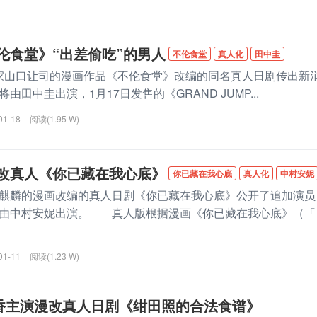
伦食堂》“出差偷吃”的男人
不伦食堂
真人化
田中圭
口让司的漫画作品《不伦食堂》改编的同名真人日剧传出新
田中圭出演，1月17日发售的《GRAND JUMP...
01-18
阅读(1.95 W)
改真人《你已藏在我心底》
你已藏在我心底
真人化
中村安妮
麟的漫画改编的真人日剧《你已藏在我心底》公开了追加演员
将由中村安妮出演。 真人版根据漫画《你已藏在我心底》（「
01-11
阅读(1.23 W)
香主演漫改真人日剧《绀田照的合法食谱》