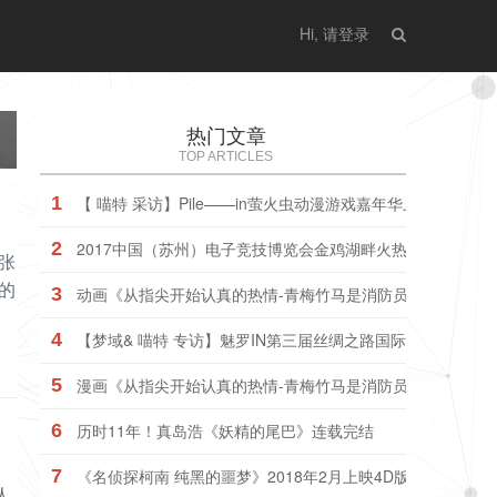
Hi, 请登录
热门文章
TOP ARTICLES
1
【 喵特 采访】Pile——in萤火虫动漫游戏嘉年华上海站
2
2017中国（苏州）电子竞技博览会金鸡湖畔火热开幕
张
的
3
动画《从指尖开始认真的热情-青梅竹马是消防员-》普通版、
4
【梦域& 喵特 专访】魅罗IN第三届丝绸之路国际艺术节暨动
5
漫画《从指尖开始认真的热情-青梅竹马是消防员-》动画版今
6
历时11年！真岛浩《妖精的尾巴》连载完结
7
《名侦探柯南 纯黑的噩梦》2018年2月上映4D版
人