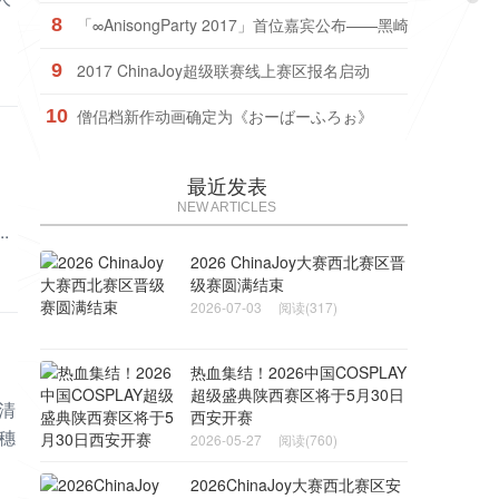
8
「∞AnisongParty 2017」首位嘉宾公布——黑崎真音！
9
2017 ChinaJoy超级联赛线上赛区报名启动
10
僧侣档新作动画确定为《おーばーふろぉ》
最近发表
。
NEW ARTICLES
.
2026 ChinaJoy大赛西北赛区晋
级赛圆满结束
2026-07-03
阅读(317)
热血集结！2026中国COSPLAY
超级盛典陕西赛区将于5月30日
清
西安开赛
穗
2026-05-27
阅读(760)
2026ChinaJoy大赛西北赛区安