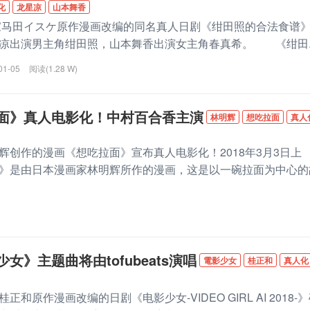
化
龙星凉
山本舞香
田イスケ原作漫画改编的同名真人日剧《绀田照的合法食谱
凉出演男主角绀田照，山本舞香出演女主角春真希。 《绀田..
01-05
阅读(1.28 W)
面》真人电影化！中村百合香主演
林明辉
想吃拉面
真人
作的漫画《想吃拉面》宣布真人电影化！2018年3月3日上
》是由日本漫画家林明辉所作的漫画，这是以一碗拉面为中心的
女》主题曲将由tofubeats演唱
電影少女
桂正和
真人化
作漫画改编的日剧《电影少女-VIDEO GIRL AI 2018-