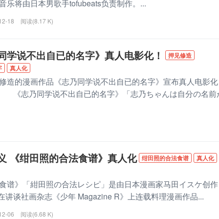
将由日本男歌手tofubeats负责制作。...
12-18
阅读(8.17 K)
同学说不出自已的名字》真人电影化！
押见修造
字
真人化
造的漫画作品《志乃同学说不出自已的名字》宣布真人电影化
映。 《志乃同学说不出自已的名字》「志乃ちゃんは自分の名前
义 《绀田照的合法食谱》真人化
绀田照的合法食谱
真人化
谱》「紺田照の合法レシピ」是由日本漫画家马田イスケ创作
在讲谈社画杂志《少年 Magazine R》上连载料理漫画作品...
12-06
阅读(6.68 K)