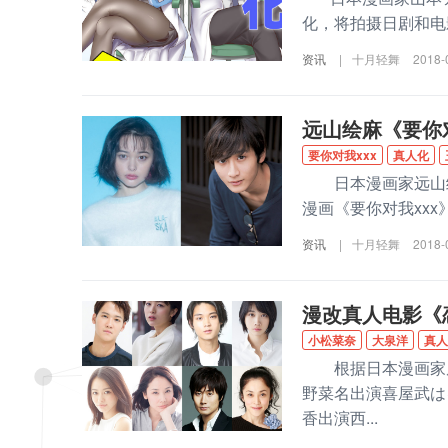
化，将拍摄日剧和电影。
资讯
|
十月轻舞
2018-
远山绘麻《要你对
要你对我xxx
真人化
日本漫画家远山绘
漫画《要你对我xxx
资讯
|
十月轻舞
2018-
漫改真人电影《
小松菜奈
大泉洋
真人
根据日本漫画家眉
野菜名出演喜屋武は
香出演西...