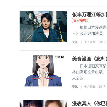
饭丰万理江等加
饭丰万理江
根据日本漫画家桂正和
～》公开追加演员。
资讯
|
十月轻舞
2017-
美食漫画《忘却
日本漫画家阿部润
将由高畑充希出演。
人公的...
资讯
|
十月轻舞
2017-
漫改真人《你已