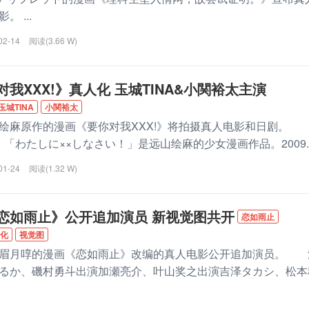
 ...
02-14
阅读(3.66 W)
我XXX!》真人化 玉城TINA&小関裕太主演
玉城TINA
小関裕太
麻原作的漫画《要你对我XXX!》将拍摄真人电影和日剧
》「わたしに××しなさい！」是远山绘麻的少女漫画作品。2009..
01-24
阅读(1.32 W)
恋如雨止》公开追加演员 新视觉图共开
恋如雨止
化
视觉图
月啍的漫画《恋如雨止》改编的真人电影公开追加演员。 
るか、磯村勇斗出演加瀬亮介、叶山奖之出演吉泽タカシ、松本