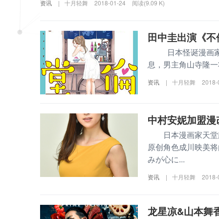
资讯
|
十月轻舞
2018-01-24
阅读(9.09 K)
田中圭出演《不
日本怪诞漫画家山
息，男主角山寺隆一将由
资讯
|
十月轻舞
2018-
中村安妮加盟漫
日本漫画家天堂麒
原创角色成川映美
みが心に...
资讯
|
十月轻舞
2018-
龙星凉&山本舞