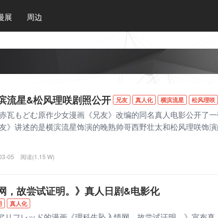
漫展
周边
滨流星&松风理咲剧照公开
兄友
真人化
横滨流星
松风理咲
瓦もどむ原作少女漫画《兄友》改编的同名真人电影公开了一
友》讲述的是横滨流星饰演的晚熟帅哥西野壮太和松风理咲饰演
03-05
阅读(1.15 W)
网，故尝试证明。》真人日剧&电影化
明
真人化
リフレッド的漫画《理科生坠入情网，故尝试证明。》宣布真