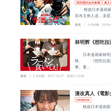
绀田照的合法食谱
真人
根据日本漫画家马
宣布主角人选，龙星
资讯
|
十月轻舞
2018-
林明辉《想吃拉
日本漫画家林明辉创
映。 《想吃拉面
事。妻...
资讯
|
十月轻舞
2017-12-27
阅读(1.15 W)
漫改真人《電影少
tofubeats
根据日本漫画家桂正和原