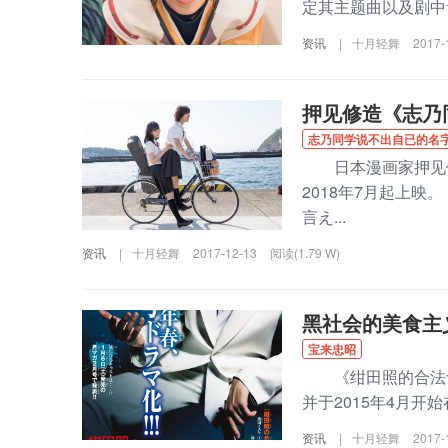
定其主题曲以及剧中音乐
资讯
|
十月轻舞
2017-
押见修造《志乃
志乃同学说不出自已的名
日本漫画家押见修
2018年7月起上
言え...
资讯
|
十月轻舞
2017-12-13
阅读(1.79 W)
黑社会的美食主
宝来忠昭
《绀田照的合法食
并于2015年4月开始
资讯
|
十月轻舞
2017-