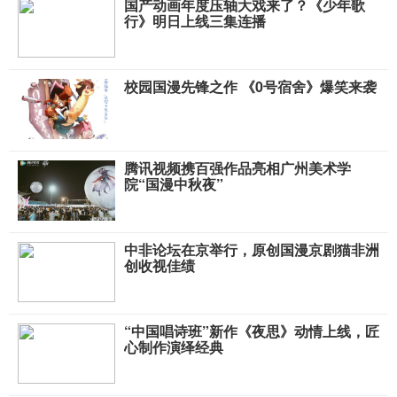
国产动画年度压轴大戏来了？《少年歌
行》明日上线三集连播
校园国漫先锋之作 《0号宿舍》爆笑来袭
腾讯视频携百强作品亮相广州美术学
院“国漫中秋夜”
中非论坛在京举行，原创国漫京剧猫非洲
创收视佳绩
“中国唱诗班”新作《夜思》动情上线，匠
心制作演绎经典