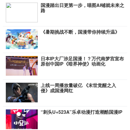
国漫踏出日更第一步，喵图AI铺就未来之
路
《暑期挑战不断，国漫带你持续升温》
日本IP大厂涉足国漫！？万代南梦宫宣布
原创中国IP《暗界神使》动画化
上线一周播放量破亿 《末世觉醒之入
侵》成国漫网红
“刺头U+523A”乐卓动漫打造潮酷国漫IP