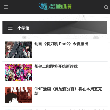
小学馆
动画《装刀凯 Part2》今夏播出
畑健二郎即将开始新连载
ONE漫画《灵能百分百》将在本周五完
结