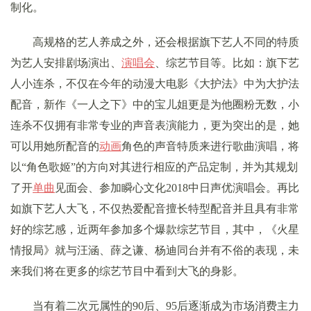
制化。
高规格的艺人养成之外，还会根据旗下艺人不同的特质
为艺人安排剧场演出、
演唱会
、综艺节目等。比如：旗下艺
人小连杀，不仅在今年的动漫大电影《大护法》中为大护法
配音，新作《一人之下》中的宝儿姐更是为他圈粉无数，小
连杀不仅拥有非常专业的声音表演能力，更为突出的是，她
可以用她所配音的
动画
角色的声音特质来进行歌曲演唱，将
以“角色歌姬”的方向对其进行相应的产品定制，并为其规划
了开
单曲
见面会、参加瞬心文化2018中日声优演唱会。再比
如旗下艺人大飞，不仅热爱配音擅长特型配音并且具有非常
好的综艺感，近两年参加多个爆款综艺节目，其中，《火星
情报局》就与汪涵、薛之谦、杨迪同台并有不俗的表现，未
来我们将在更多的综艺节目中看到大飞的身影。
当有着二次元属性的90后、95后逐渐成为市场消费主力