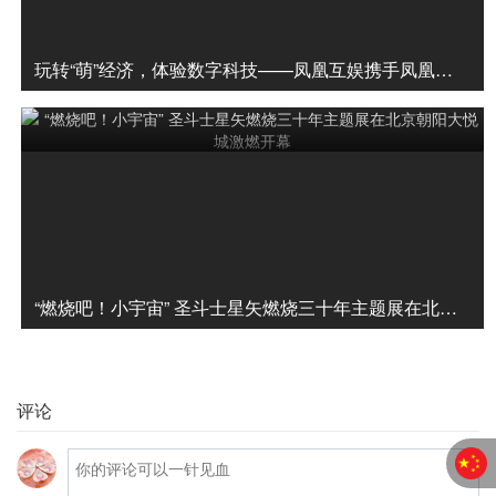
玩转“萌”经济，体验数字科技——凤凰互娱携手凤凰数字科技惊艳亮相北京国际动漫展
“燃烧吧！小宇宙” 圣斗士星矢燃烧三十年主题展在北京朝阳大悦城激燃开幕
评论