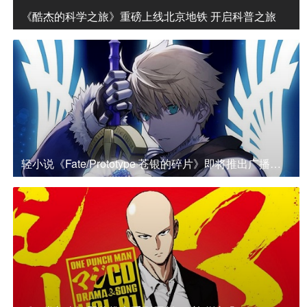
《酷杰的科学之旅》重磅上线北京地铁 开启科普之旅
轻小说《Fate/Prototype 苍银的碎片》即将推出广播剧CD 公开参演声优名单