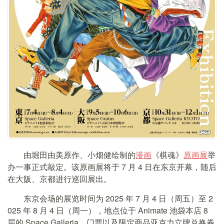
由堀田由美原作、小畑健绘制的
漫画
《棋魂》
原画展
举
办一事正式敲定。该原画展将于 7 月 4 日在东京开幕，随后
在大阪、京都进行巡回展出。
东京会场的展览时间为 2025 年 7 月 4 日（周五）至 2
025 年 8 月 4 日（周一），地点位于 Animate 池袋本店 8
层的 Space Galleria。门票以及限定商品亚克力立牌兑换券