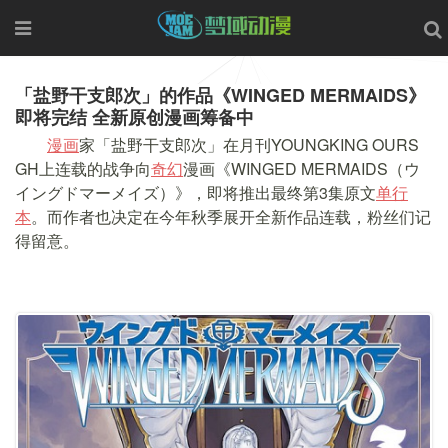
「盐野干支郎次」的作品《WINGED MERMAIDS》
即将完结 全新原创漫画筹备中
漫画
家「盐野干支郎次」在月刊YOUNGKING OURS
GH上连载的战争向
奇幻
漫画《WINGED MERMAIDS（ウ
イングドマーメイズ）》，即将推出最终第3集原文
单行
本
。而作者也决定在今年秋季展开全新作品连载，粉丝们记
得留意。