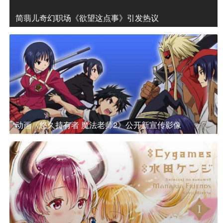
简翡儿奇幻职场《欲望这点事》引发热议
动画《悠久持有者 魔法老师2》公开新宣传影像