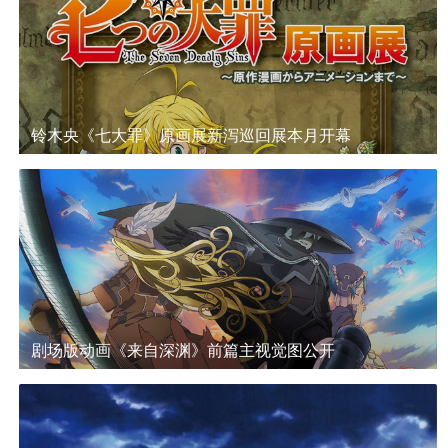
铃木央《七大罪》原画展新泻巡回展本月开幕
剧场版动画《来自深渊》前篇主视觉图公开