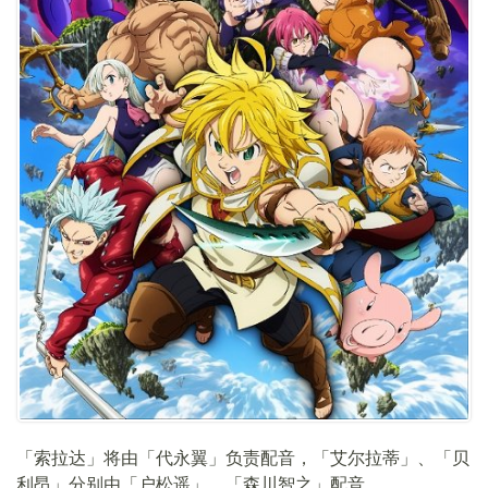
「索拉达」将由「代永翼」负责配音，「艾尔拉蒂」、「贝
利昂」分别由「户松遥」、「森川智之」配音。