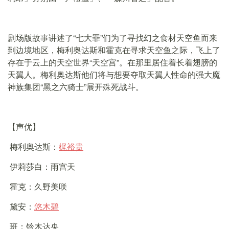
剧场版故事讲述了“七大罪”们为了寻找幻之食材天空鱼而来
到边境地区，梅利奥达斯和霍克在寻求天空鱼之际，飞上了
存在于云上的天空世界“天空宫”。在那里居住着长着翅膀的
天翼人。梅利奥达斯他们将与想要夺取天翼人性命的强大魔
神族集团“黑之六骑士”展开殊死战斗。
【声优】
梅利奥达斯：
梶裕贵
伊莉莎白：雨宫天
霍克：久野美咲
黛安：
悠木碧
班：铃木达央