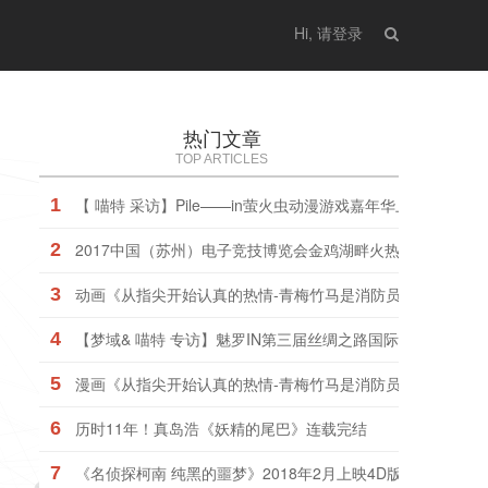
Hi, 请登录
热门文章
TOP ARTICLES
1
【 喵特 采访】Pile——in萤火虫动漫游戏嘉年华上海站
2
2017中国（苏州）电子竞技博览会金鸡湖畔火热开幕
3
动画《从指尖开始认真的热情-青梅竹马是消防员-》普通版、
4
【梦域& 喵特 专访】魅罗IN第三届丝绸之路国际艺术节暨动
5
漫画《从指尖开始认真的热情-青梅竹马是消防员-》动画版今
6
历时11年！真岛浩《妖精的尾巴》连载完结
7
《名侦探柯南 纯黑的噩梦》2018年2月上映4D版