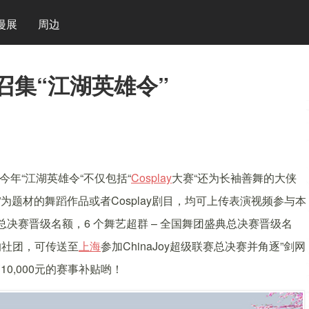
漫展
周边
次召集“江湖英雄令”
年“江湖英雄令“不仅包括“
Cosplay
大赛“还为长袖善舞的大侠
3”为题材的舞蹈作品或者Cosplay剧目，均可上传表演视频参与本
总决赛晋级名额，6 个舞艺超群 – 全国舞团盛典总决赛晋级名
的社团，可传送至
上海
参加ChinaJoy超级联赛总决赛并角逐”剑网
10,000元的赛事补贴哟！