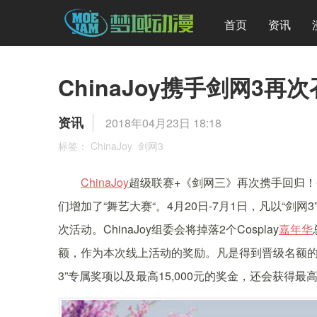
首页
资讯
ChinaJoy携手剑网3再
资讯
2018年04月23日 18:18
标签：
ChinaJoy
剑网3
ChinaJoy
超级联赛+《剑网三》再次携手回归！今
们增加了“舞艺大赛“。4月20日-7月1日，凡以“剑网
次活动。ChinaJoy组委会将掉落2个Cosplay
嘉年华
额，作为本次线上活动的奖励。凡是得到晋级名额
3”专属奖项以及最高15,000元的奖金，还会获得最高