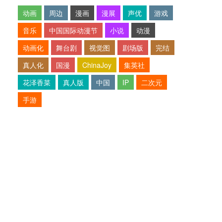
动画
周边
漫画
漫展
声优
游戏
音乐
中国国际动漫节
小说
动漫
动画化
舞台剧
视觉图
剧场版
完结
真人化
国漫
ChinaJoy
集英社
花泽香菜
真人版
中国
IP
二次元
手游