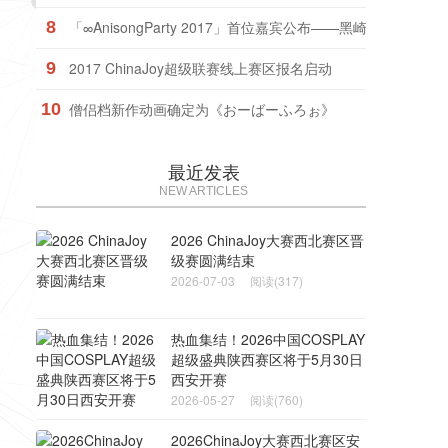
8
「∞AnisongParty 2017」首位嘉宾公布——黑崎真音！
9
2017 ChinaJoy超级联赛线上赛区报名启动
10
僧侣档新作动画确定为《おーばーふろぉ》
最近发表
NEW ARTICLES
2026 ChinaJoy大赛西北赛区晋
级赛圆满结束
2026-07-03
阅读(317)
热血集结！2026中国COSPLAY
超级盛典陕西赛区将于5月30日
西安开赛
2026-05-27
阅读(760)
2026ChinaJoy大赛西北赛区安