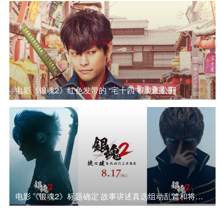
电影《银魂2》红色发带的 “宅十四”视觉图公开
电影《银魂2》标题确定 故事讲述真选组动乱篇和将军接待篇