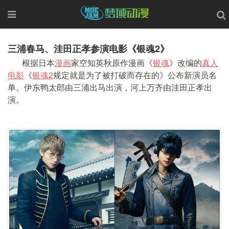
三浦春马、洼田正孝参演电影《银魂2》
根据日本
漫画
家空知英秋原作漫画《
银魂
》改编的
真人
电影
《
银魂2
规定就是为了被打破而存在的》公布新演员名
单。伊东鸭太郎由三浦出马出演，河上万齐由洼田正孝出
演。