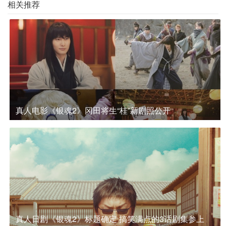
相关推荐
真人电影《银魂2》冈田将生“桂”新剧照公开
真人日剧《银魂2》标题确定 搞笑满点的3话剧集参上