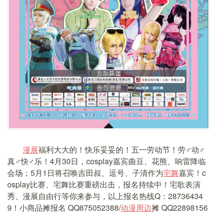
漫展
福利大大的！快乐妥妥的！五一劳动节！劳♂动♂
真♂快♂乐！4月30日，cosplay嘉宾曲豆、花熊、响雷降临
会场；5月1日将召唤吉田叔、逗号、子清作为
宅舞
嘉宾！c
osplay比赛、宅舞比赛重磅出击，报名持续中！宅歌表演
秀、漫展自由行等你来参与，以上报名热线Q：28736434
9！小商品摊报名 QQ875052388/
动漫
周边
摊 QQ22898156