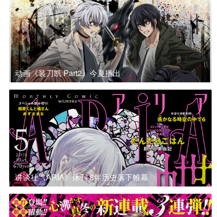
动画《装刀凯 Part2》今夏播出
讲谈社《ARIA》休刊 8年历史落下帷幕