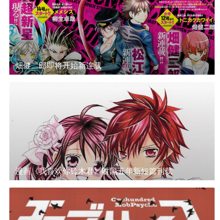
畑健二郎即将开始新连载
漫画《我喜欢你铃木君》时隔五年新短篇刊载