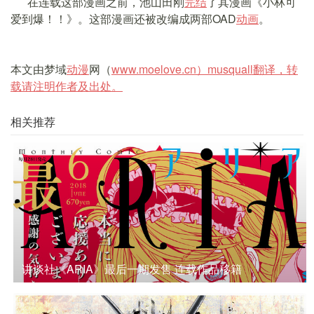
在连载这部漫画之前，池山田刚
完结
了其漫画《小林可
爱到爆！！》。这部漫画还被改编成两部OAD
动画
。
本文由梦域
动漫
网（
www.moelove.cn）musquall翻译，转
载请注明作者及出处。
相关推荐
讲谈社《ARIA》最后一期发售 连载作品移籍